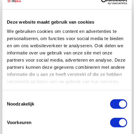
EN
Deze website maakt gebruik van cookies
TV/internet
We gebruiken cookies om content en advertenties te
personaliseren, om functies voor social media te bieden
Zakelijke televisie en
en om ons websiteverkeer te analyseren. Ook delen we
informatie over uw gebruik van onze site met onze
internet: Haal meer uit je
partners voor social media, adverteren en analyse. Deze
partners kunnen deze gegevens combineren met andere
connectiviteit
informatie die u aan ze heeft verstrekt of die ze hebben
verzameld op basis van uw gebruik van hun services.
Zakelijke televisie en internet
Toestemmingsselectie
Noodzakelijk
abonnementen: Kies voor 3Bplus
Voorkeuren
Ontdek de voordelen van zakelijke televisie en