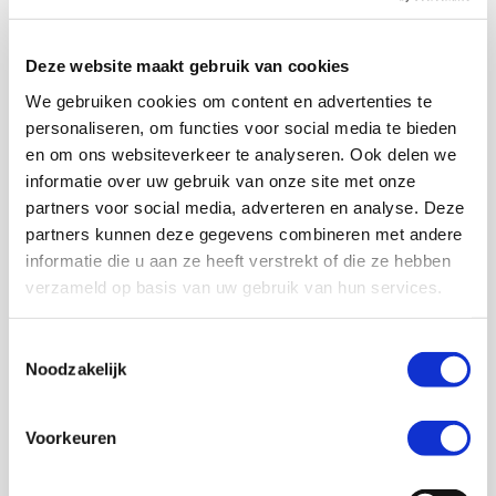
Optimalisatie van logistieke processen,
maximaliseren van energie-efficiëntie en slimme
Deze website maakt gebruik van cookies
cameratoepassingen.
Lees meer
Lees meer
We gebruiken cookies om content en advertenties te
personaliseren, om functies voor social media te bieden
Bedrijven
en om ons websiteverkeer te analyseren. Ook delen we
informatie over uw gebruik van onze site met onze
partners voor social media, adverteren en analyse. Deze
Betrouwbare internet- en wifioplossingen, back-
partners kunnen deze gegevens combineren met andere
upverbindingen, mobiele communicatie en
informatie die u aan ze heeft verstrekt of die ze hebben
centraal beheerde netwerk- en
verzameld op basis van uw gebruik van hun services.
televisieplatformen.
Learn more
Learn more
Toestemmingsselectie
Lees meer
Lees meer
Noodzakelijk
Industrie
Voorkeuren
Track en trace monitoringsystemen, slimme