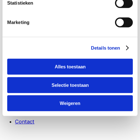
Statistieken
energieoplossingen, intelligente
beveiligingssystemen en geavanceerde
Marketing
cameratoepassingen.
Lees meer
Lees meer
Hotels en recreatie
Hotels en recreatie
Details tonen
Gezondheidszorg
Gezondheidszorg
Logistiek
Logistiek
Overheid
Overheid
Alles toestaan
Agrarische sector
Agrarische sector
Bedrijven
Bedrijven
Selectie toestaan
Industrie
Industrie
Artikelen
Weigeren
Nieuws
Over ons
Contact