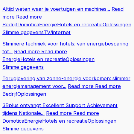
Altijd weten waar je voertuigen en machines...
Read
more
Read more
Bedrijf
Domotica
Energie
Hotels en recreatie
Oplossingen
Slimme gegevens
TV/internet
Slimmere techniek voor hotels: van energiebesparing
tot...
Read more
Read more
Energie
Hotels en recreatie
Oplossingen
Slimme gegevens
Teruglevering van zonne-energie voorkomen: slimmer
energiemanagement voor...
Read more
Read more
Bedrijf
Oplossingen
3Bplus ontvangt Excellent Support Achievement
tijdens Nationale...
Read more
Read more
Domotica
Energie
Hotels en recreatie
Oplossingen
Slimme gegevens