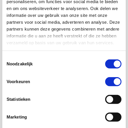
personaliseren, om functies voor social media te bieden
Optimalisatie van logistieke processen,
en om ons websiteverkeer te analyseren. Ook delen we
maximaliseren van energie-efficiëntie en slimme
informatie over uw gebruik van onze site met onze
cameratoepassingen.
partners voor social media, adverteren en analyse. Deze
Lees meer
Lees meer
partners kunnen deze gegevens combineren met andere
informatie die u aan ze heeft verstrekt of die ze hebben
Bedrijven
verzameld op basis van uw gebruik van hun services.
Betrouwbare internet- en wifioplossingen, back-
Toestemmingsselectie
Noodzakelijk
upverbindingen, mobiele communicatie en
centraal beheerde netwerk- en
televisieplatformen.
Voorkeuren
Learn more
Learn more
Lees meer
Lees meer
Statistieken
Industrie
Marketing
Track en trace monitoringsystemen, slimme