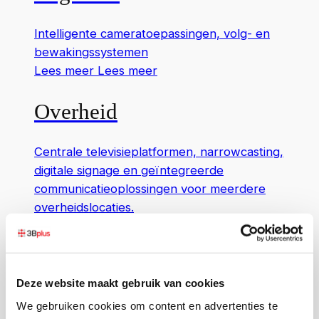
Intelligente cameratoepassingen, volg- en
bewakingssystemen
Lees meer
Lees meer
Overheid
Centrale televisieplatformen, narrowcasting,
digitale signage en geïntegreerde
communicatieoplossingen voor meerdere
overheidslocaties.
Learn more
Learn more
Lees meer
Lees meer
Agrarische sector
Deze website maakt gebruik van cookies
We gebruiken cookies om content en advertenties te