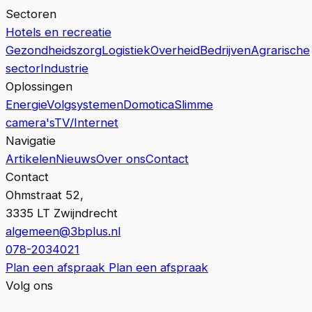
Sectoren
Hotels en recreatie
Gezondheidszorg
Logistiek
Overheid
Bedrijven
Agrarische
sector
Industrie
Oplossingen
Energie
Volgsystemen
Domotica
Slimme
camera's
TV/Internet
Navigatie
Artikelen
Nieuws
Over ons
Contact
Contact
Ohmstraat 52,
3335 LT Zwijndrecht
algemeen@3bplus.nl
078-2034021
Plan een afspraak
Plan een afspraak
Volg ons