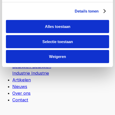
energieoplossingen, intelligente
Details tonen
beveiligingssystemen en geavanceerde
cameratoepassingen.
Lees meer
Lees meer
Alles toestaan
Hotels en recreatie
Hotels en recreatie
Gezondheidszorg
Gezondheidszorg
Selectie toestaan
Logistiek
Logistiek
Overheid
Overheid
Weigeren
Agrarische sector
Agrarische sector
Bedrijven
Bedrijven
Industrie
Industrie
Artikelen
Nieuws
Over ons
Contact